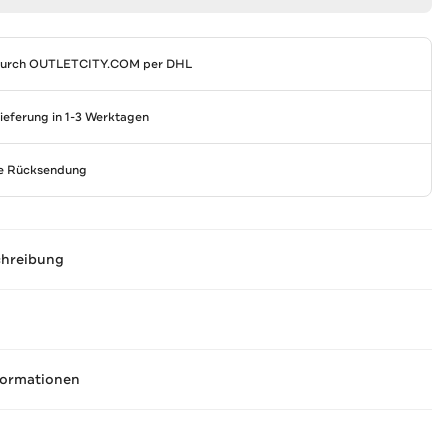
durch
OUTLETCITY.COM
per DHL
Lieferung in 1-3 Werktagen
se Rücksendung
chreibung
formationen