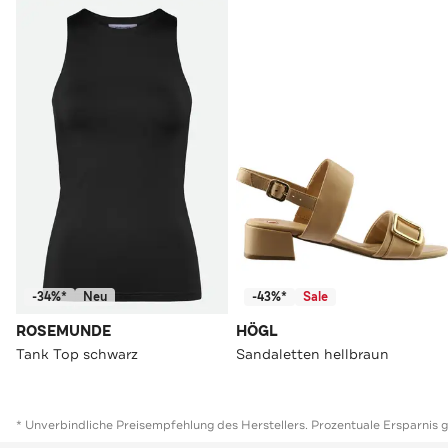
-34%*
Neu
-43%*
Sale
ROSEMUNDE
HÖGL
Tank Top schwarz
Sandaletten hellbraun
* Unverbindliche Preisempfehlung des Herstellers. Prozentuale Ersparnis 