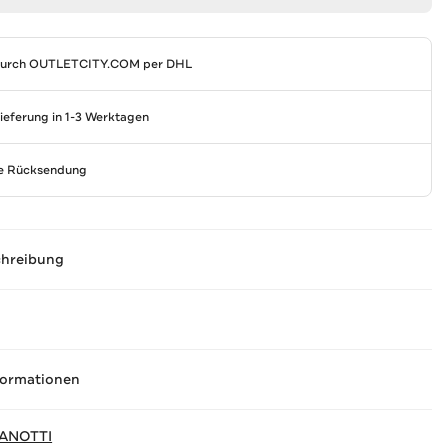
durch
OUTLETCITY.COM
per DHL
Lieferung in 1-3 Werktagen
se Rücksendung
chreibung
formationen
ANOTTI