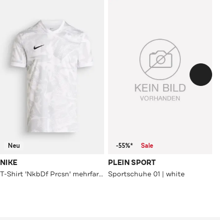
Neu
-55%*
Sale
NIKE
PLEIN SPORT
T-Shirt 'NkbDf Prcsn' mehrfarbig
Sportschuhe 01 | white