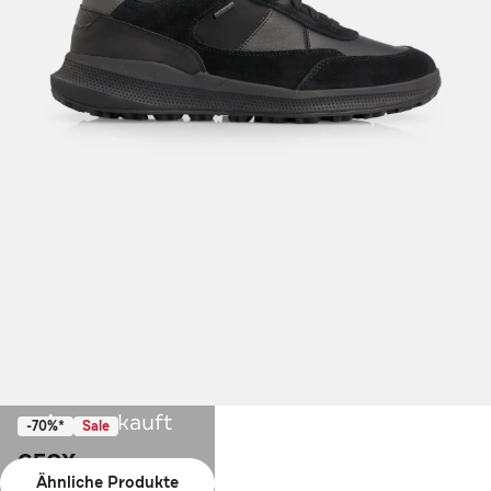
Ausverkauft
-70%*
Sale
GEOX
Ähnliche Produkte
Sneaker schwarz