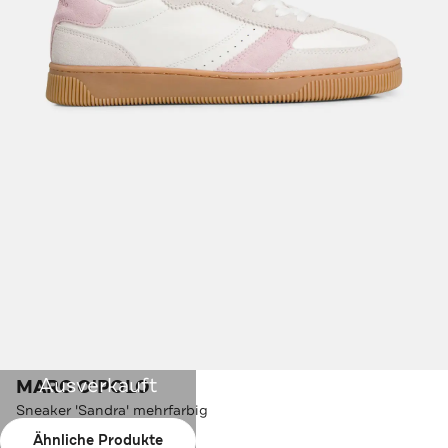
Ausverkauft
MARC O'POLO
Sneaker 'Sandra' mehrfarbig
Ähnliche Produkte
Farbe:
weiß-hellgrau-rosa