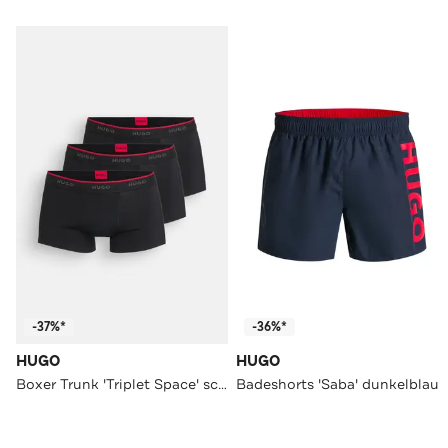
-37%*
-36%*
HUGO
HUGO
Boxer Trunk 'Triplet Space' schwarz
Badeshorts 'Saba' dunkelblau