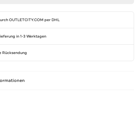
durch
OUTLETCITY.COM
per DHL
Lieferung in 1-3 Werktagen
se Rücksendung
formationen