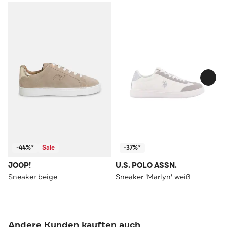
-44%*
Sale
-37%*
JOOP!
U.S. POLO ASSN.
Sneaker beige
Sneaker 'Marlyn' weiß
Andere Kunden kauften auch