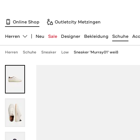
Online Shop
Outletcity Metzingen
Herren
Neu
Sale
Designer
Bekleidung
Schuhe
Acc
Abteilung ändern, ausgewählt:
Herren
Schuhe
Sneaker
Low
Sneaker 'Murray01' weiß