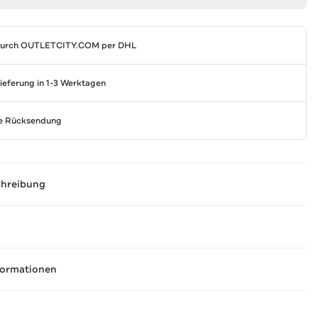
durch
OUTLETCITY.COM
per DHL
Lieferung in 1-3 Werktagen
se Rücksendung
chreibung
formationen