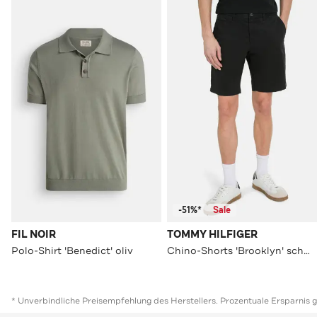
-51%*
Sale
FIL NOIR
TOMMY HILFIGER
Polo-Shirt 'Benedict' oliv
Chino-Shorts 'Brooklyn' schwarz
* Unverbindliche Preisempfehlung des Herstellers. Prozentuale Ersparnis 