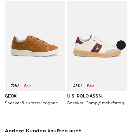
-72%*
Sale
-45%*
Sale
GEOX
U.S. POLO ASSN.
Sneaker 'Lauressa' cognac
Sneaker 'Campy' mehrfarbig
Andere Kunden kauften auch