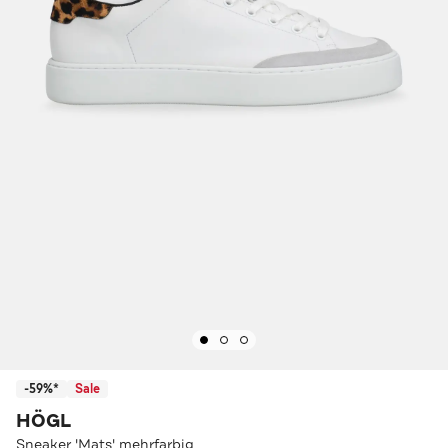
-59%*
Sale
HÖGL
Sneaker 'Mats' mehrfarbig