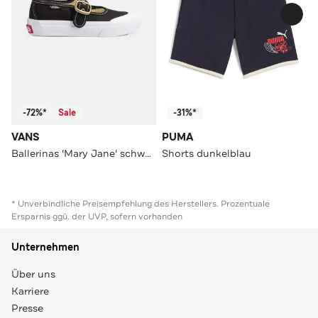
-72%*
Sale
-31%*
VANS
PUMA
Ballerinas 'Mary Jane' schwarz
Shorts dunkelblau
* Unverbindliche Preisempfehlung des Herstellers. Prozentuale
Ersparnis ggü. der UVP, sofern vorhanden
Unternehmen
Über uns
Karriere
Presse