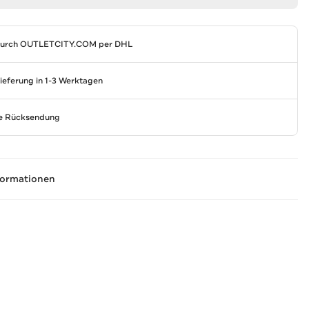
durch
OUTLETCITY.COM
per DHL
Lieferung in 1-3 Werktagen
se Rücksendung
formationen