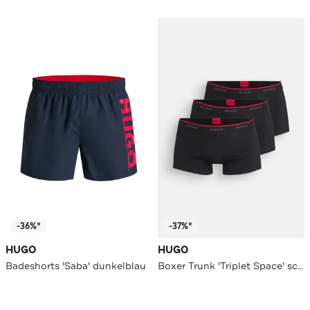
-36%*
-37%*
HUGO
HUGO
Badeshorts 'Saba' dunkelblau
Boxer Trunk 'Triplet Space' schwarz