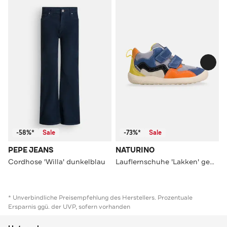
-58%*
Sale
-73%*
Sale
PEPE JEANS
NATURINO
Cordhose 'Willa' dunkelblau
Lauflernschuhe 'Lakken' gemustert
* Unverbindliche Preisempfehlung des Herstellers. Prozentuale
Ersparnis ggü. der UVP, sofern vorhanden