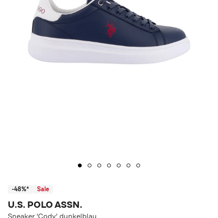
-48%*
Sale
U.S. POLO ASSN.
Sneaker 'Cody' dunkelblau