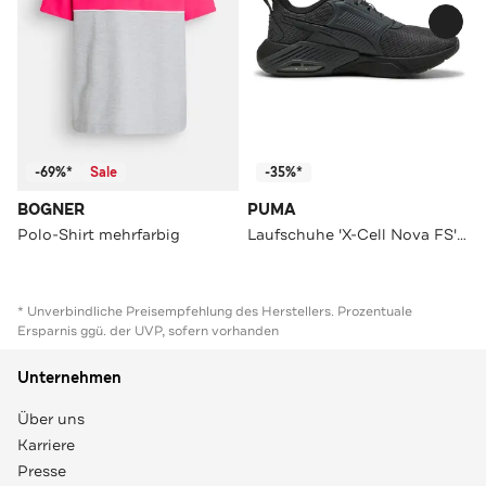
-69%*
Sale
-35%*
BOGNER
PUMA
Polo-Shirt mehrfarbig
Laufschuhe 'X-Cell Nova FS' anthrazit
* Unverbindliche Preisempfehlung des Herstellers. Prozentuale
Ersparnis ggü. der UVP, sofern vorhanden
Unternehmen
Über uns
Karriere
Presse