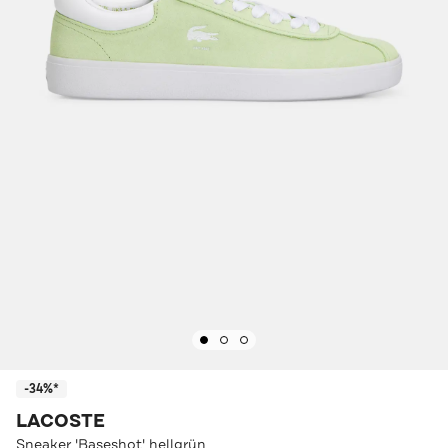
-34%*
LACOSTE
Sneaker 'Baseshot' hellgrün