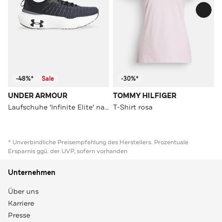
-48%*
Sale
-30%*
UNDER ARMOUR
TOMMY HILFIGER
Laufschuhe 'Infinite Elite' nachtblau
T-Shirt rosa
* Unverbindliche Preisempfehlung des Herstellers. Prozentuale
Ersparnis ggü. der UVP, sofern vorhanden
Unternehmen
Über uns
Karriere
Presse