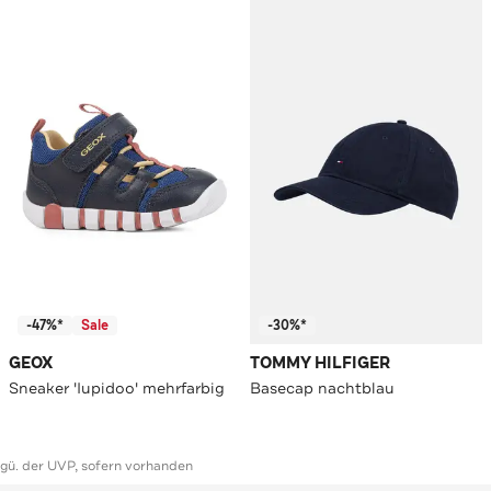
-47%*
Sale
-30%*
GEOX
TOMMY HILFIGER
Sneaker 'Iupidoo' mehrfarbig
Basecap nachtblau
ggü. der UVP, sofern vorhanden