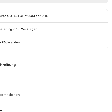
durch
OUTLETCITY.COM
per DHL
Lieferung in 1-3 Werktagen
se Rücksendung
chreibung
formationen
D