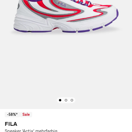
-58%*
Sale
FILA
Sneaker 'Actix' mehrfarbig