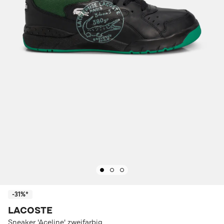
-31%*
LACOSTE
Sneaker 'Aceline' zweifarbig