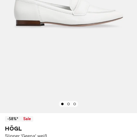
-58%*
Sale
HÖGL
Slipper 'Geena' weiß