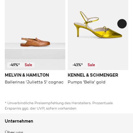
-49%*
Sale
-43%*
Sale
MELVIN & HAMILTON
KENNEL & SCHMENGER
Ballerinas 'Julietta 5' cognac
Pumps 'Bella' gold
* Unverbindliche Preisempfehlung des Herstellers. Prozentuale
Ersparnis ggü. der UVP, sofern vorhanden
Unternehmen
Über uns