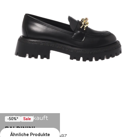
Ausverkauft
-50%*
Sale
BALDININI
Ähnliche Produkte
Slipper BALDININI SCHWARZ