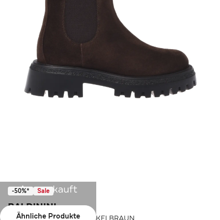
Ausverkauft
-50%*
Sale
BALDININI
Ähnliche Produkte
Mocassin BALDININI DUNKELBRAUN