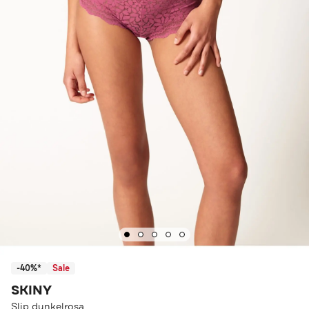
-40%*
Sale
SKINY
Slip dunkelrosa