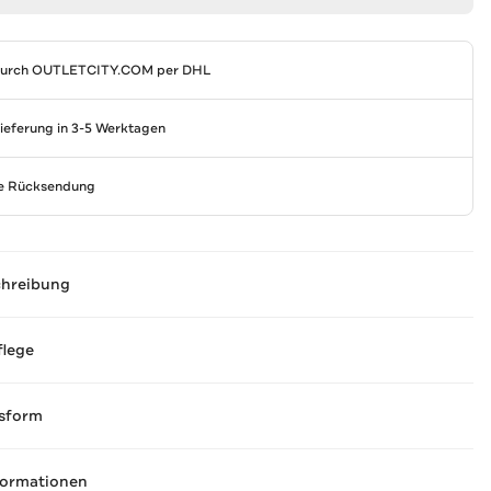
durch
OUTLETCITY.COM
per DHL
Lieferung in 3-5 Werktagen
se Rücksendung
chreibung
flege
sform
formationen