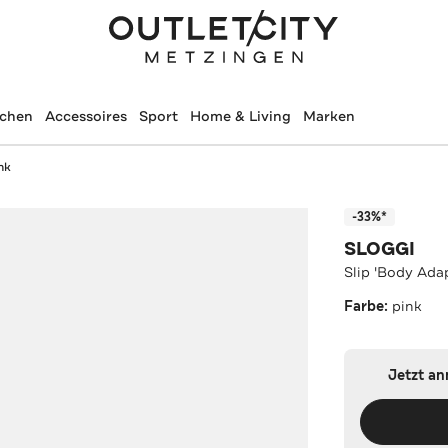
schen
Accessoires
Sport
Home & Living
Marken
nk
-33%*
SLOGGI
Slip 'Body Adap
Farbe:
pink
Jetzt a