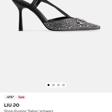
-41%*
Sale
LIU JO
Sling-Pumps 'Sabry' schwarz