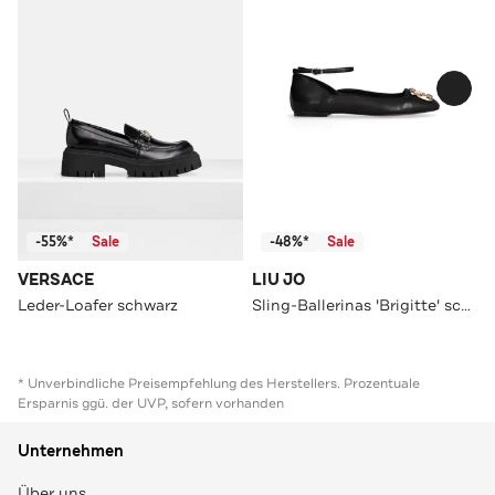
-55%*
Sale
-48%*
Sale
VERSACE
LIU JO
Leder-Loafer schwarz
Sling-Ballerinas 'Brigitte' schwarz
* Unverbindliche Preisempfehlung des Herstellers. Prozentuale
Ersparnis ggü. der UVP, sofern vorhanden
Unternehmen
Über uns