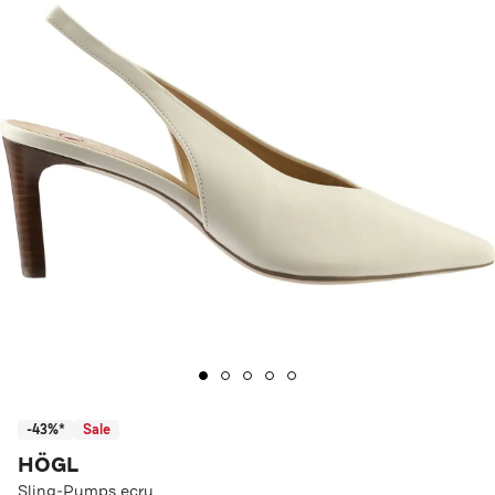
-43%*
Sale
HÖGL
Sling-Pumps ecru