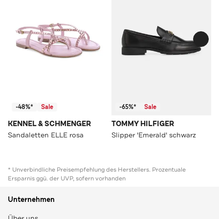
-48%*
Sale
-65%*
Sale
KENNEL & SCHMENGER
TOMMY HILFIGER
Sandaletten ELLE rosa
Slipper 'Emerald' schwarz
* Unverbindliche Preisempfehlung des Herstellers. Prozentuale
Ersparnis ggü. der UVP, sofern vorhanden
Unternehmen
Über uns