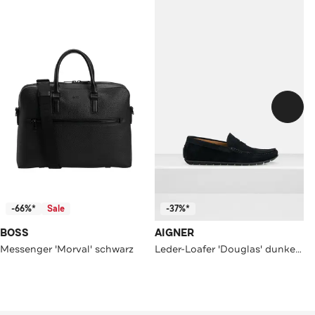
-66%*
Sale
-37%*
BOSS
AIGNER
Messenger 'Morval' schwarz
Leder-Loafer 'Douglas' dunkelblau