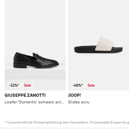
-52%*
Sale
-48%*
Sale
GIUSEPPE ZANOTTI
JOOP!
Loafer 'Sorrento' schwarz animal
Slides ecru
* Unverbindliche Preisempfehlung des Herstellers. Prozentuale Ersparnis 