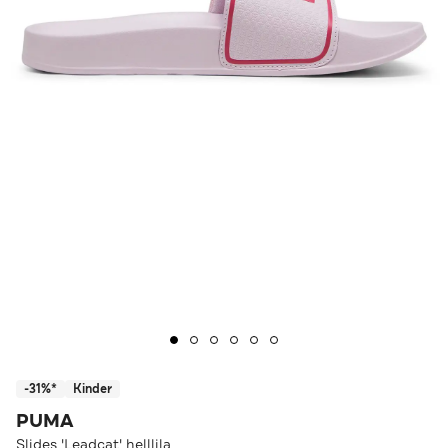
-31%*
Kinder
PUMA
Slides 'Leadcat' helllila