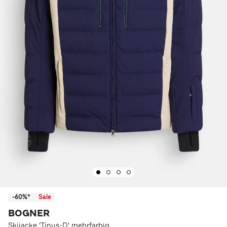
-60%*
Sale
BOGNER
Skijacke 'Tinus-D' mehrfarbig