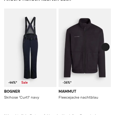
-44%*
Sale
-36%*
BOGNER
MAMMUT
Skihose 'Curt1' navy
Fleecejacke nachtblau