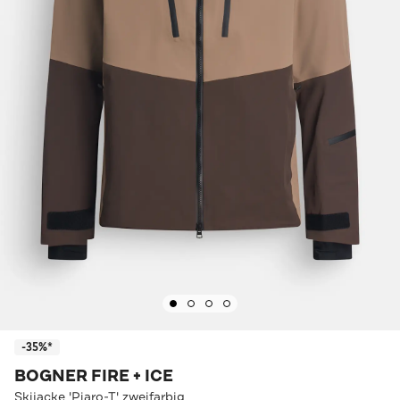
-35%*
BOGNER FIRE + ICE
Skijacke 'Piaro-T' zweifarbig