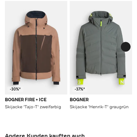
-30%*
-37%*
BOGNER FIRE + ICE
BOGNER
Skijacke 'Tajo-T' zweifarbig
Skijacke 'Henrik-T' graugrün
Andere Kunden kauften auch