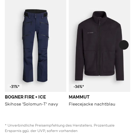
-31%*
-36%*
BOGNER FIRE + ICE
MAMMUT
Skihose 'Solomun-T' navy
Fleecejacke nachtblau
* Unverbindliche Preisempfehlung des Herstellers. Prozentuale
Ersparnis ggü. der UVP, sofern vorhanden