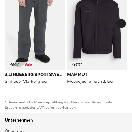
-45%*
Sale
-36%*
J.LINDEBERG SPORTSWEAR
MAMMUT
Skihose 'Clarke' grau
Fleecejacke nachtblau
* Unverbindliche Preisempfehlung des Herstellers. Prozentuale
Ersparnis ggü. der UVP, sofern vorhanden
Unternehmen
Über uns