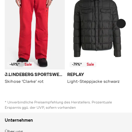
-49%*
Sale
-79%*
Sale
J.LINDEBERG SPORTSWEAR
REPLAY
Skihose 'Clarke' rot
Light-Steppjacke schwarz
* Unverbindliche Preisempfehlung des Herstellers. Prozentuale
Ersparnis ggü. der UVP, sofern vorhanden
Unternehmen
Über uns