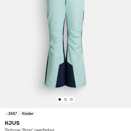
-34%*
Kinder
KJUS
Skihose 'Briar' zweifarbig