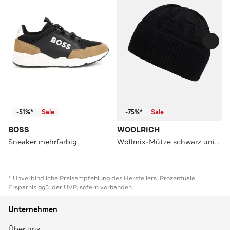
-51%*
Sale
-75%*
Sale
BOSS
WOOLRICH
Sneaker mehrfarbig
Wollmix-Mütze schwarz unisex
* Unverbindliche Preisempfehlung des Herstellers. Prozentuale
Ersparnis ggü. der UVP, sofern vorhanden
Unternehmen
Über uns