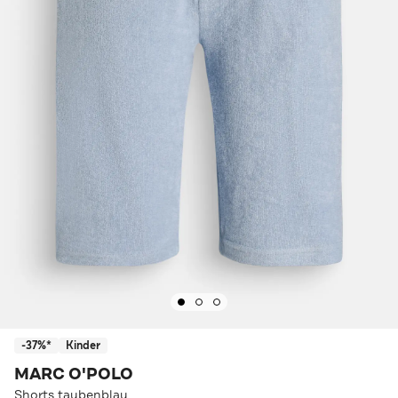
-37%*
Kinder
MARC O'POLO
Shorts taubenblau