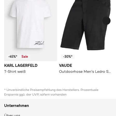
-45%*
Sale
-30%*
KARL LAGERFELD
VAUDE
T-Shirt weiß
Outdoorhose Men's Ledro Shorts black/black Straight
* Unverbindliche Preisempfehlung des Herstellers. Prozentuale
Ersparnis ggü. der UVP, sofern vorhanden
Unternehmen
Über uns