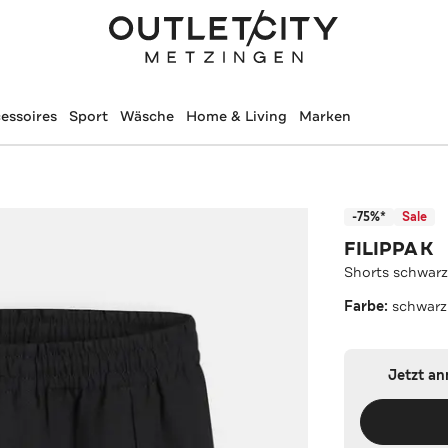
essoires
Sport
Wäsche
Home & Living
Marken
-75%*
Sale
FILIPPA K
Shorts schwar
Farbe:
schwarz
Jetzt a