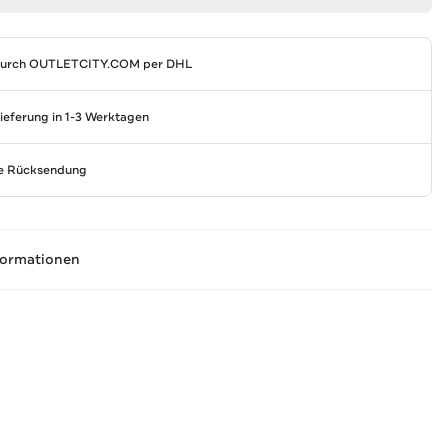
durch
OUTLETCITY.COM
per DHL
Lieferung in 1-3 Werktagen
se Rücksendung
formationen