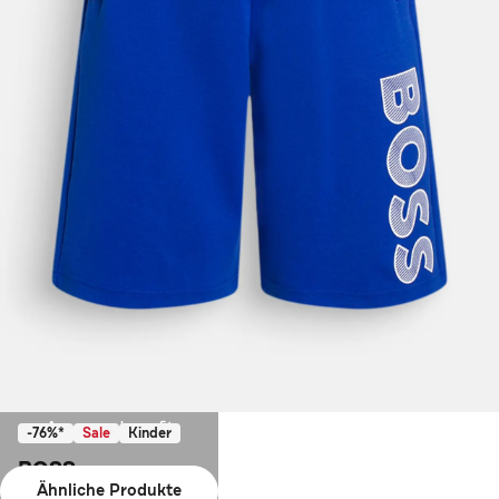
Ausverkauft
-76%*
Sale
Kinder
BOSS
Ähnliche Produkte
Shorts royalblau