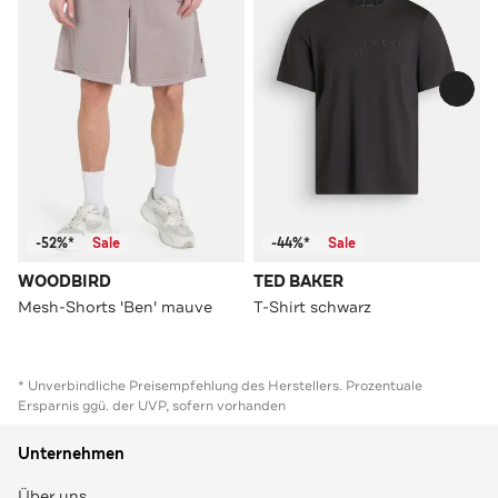
-52%*
Sale
-44%*
Sale
WOODBIRD
TED BAKER
Mesh-Shorts 'Ben' mauve
T-Shirt schwarz
* Unverbindliche Preisempfehlung des Herstellers. Prozentuale
Ersparnis ggü. der UVP, sofern vorhanden
Unternehmen
Über uns