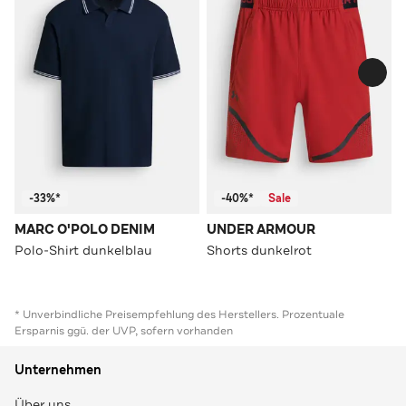
-33%*
-40%*
Sale
MARC O'POLO DENIM
UNDER ARMOUR
Polo-Shirt dunkelblau
Shorts dunkelrot
* Unverbindliche Preisempfehlung des Herstellers. Prozentuale
Ersparnis ggü. der UVP, sofern vorhanden
Unternehmen
Über uns