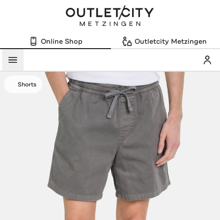
Online Shop
Outletcity Metzingen
Mein
Menü
Shorts