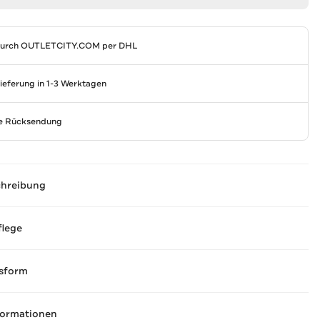
durch
OUTLETCITY.COM
per DHL
Lieferung in 1-3 Werktagen
se Rücksendung
chreibung
flege
sform
formationen