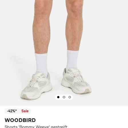
-42%*
Sale
WOODBIRD
Shorts 'Bommy Weeve' gestreift