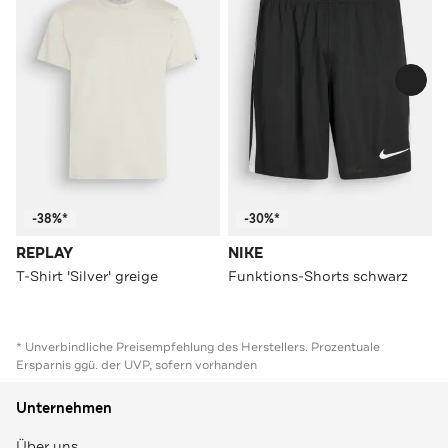
-38%*
-30%*
REPLAY
NIKE
T-Shirt 'Silver' greige
Funktions-Shorts schwarz
* Unverbindliche Preisempfehlung des Herstellers. Prozentuale
Ersparnis ggü. der UVP, sofern vorhanden
Unternehmen
Über uns