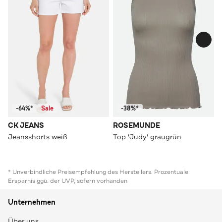
-64%*
Sale
-38%*
CK JEANS
ROSEMUNDE
Jeansshorts weiß
Top 'Judy' graugrün
* Unverbindliche Preisempfehlung des Herstellers. Prozentuale
Ersparnis ggü. der UVP, sofern vorhanden
Unternehmen
Über uns