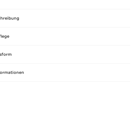
chreibung
flege
sform
formationen