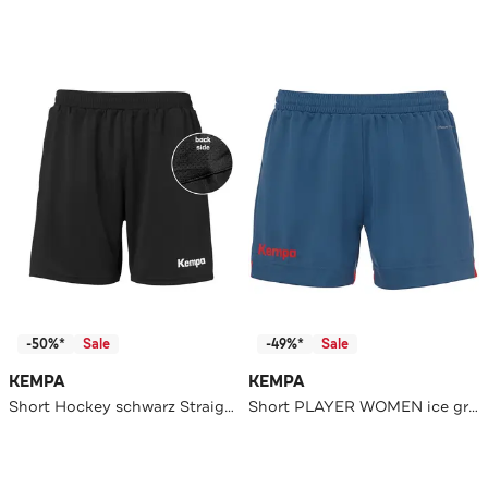
-50%*
Sale
-49%*
Sale
KEMPA
KEMPA
Short Hockey schwarz Straight
Short PLAYER WOMEN ice grau/fluo rot Slim