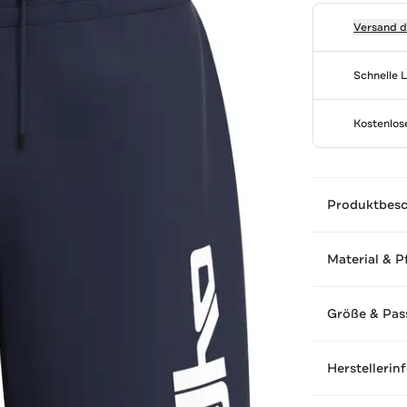
Versand 
Schnelle 
Kostenlo
Produktbes
Material & P
Größe & Pas
Herstellerin