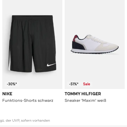
-30%*
-51%*
Sale
NIKE
TOMMY HILFIGER
Funktions-Shorts schwarz
Sneaker 'Maxim' weiß
ggü. der UVP, sofern vorhanden