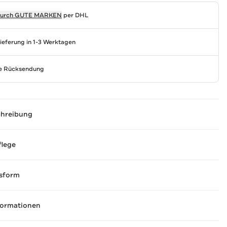
durch
GUTE MARKEN
per DHL
Lieferung in 1-3 Werktagen
se Rücksendung
chreibung
flege
sform
formationen