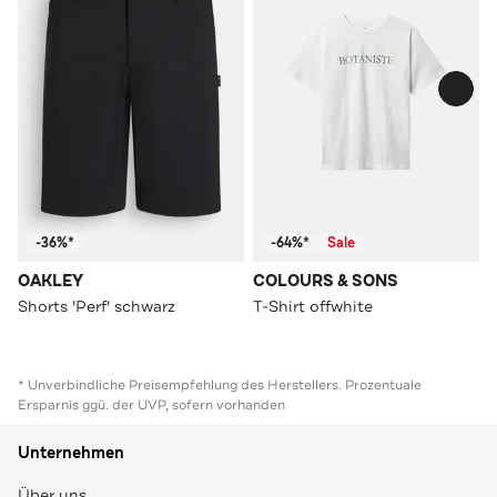
-36%*
-64%*
Sale
OAKLEY
COLOURS & SONS
Shorts 'Perf' schwarz
T-Shirt offwhite
* Unverbindliche Preisempfehlung des Herstellers. Prozentuale
Ersparnis ggü. der UVP, sofern vorhanden
Unternehmen
Über uns