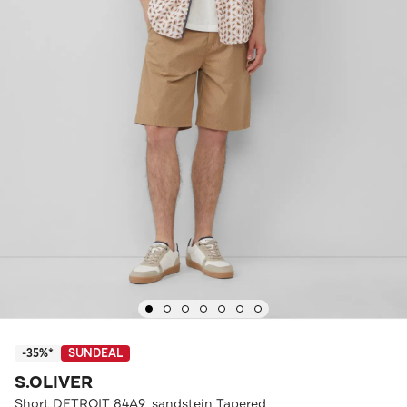
-35%*
SUNDEAL
S.OLIVER
Short DETROIT 84A9_sandstein Tapered