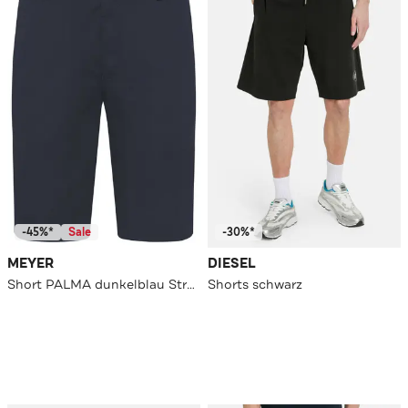
-45%*
Sale
-30%*
MEYER
DIESEL
Short PALMA dunkelblau Straight
Shorts schwarz