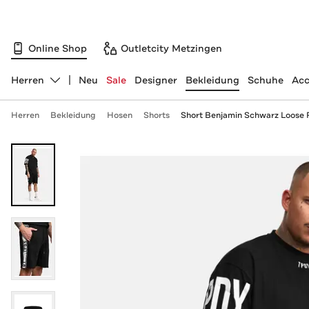
Online Shop
Outletcity Metzingen
Herren
Neu
Sale
Designer
Bekleidung
Schuhe
Acc
Abteilung ändern, ausgewählt:
Herren
Bekleidung
Hosen
Shorts
Short Benjamin Schwarz Loose F