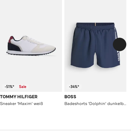
-51%*
Sale
-34%*
TOMMY HILFIGER
BOSS
Sneaker 'Maxim' weiß
Badeshorts 'Dolphin' dunkelblau