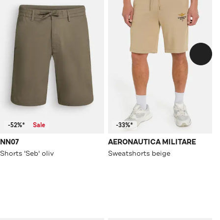
-52%*
Sale
-33%*
NN07
AERONAUTICA MILITARE
Shorts 'Seb' oliv
Sweatshorts beige