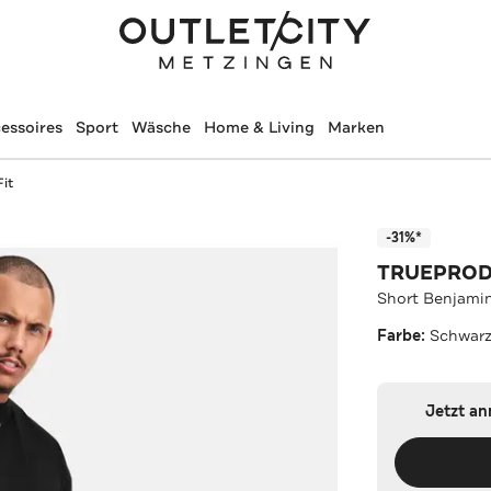
essoires
Sport
Wäsche
Home & Living
Marken
it
-31%*
TRUEPROD
Short Benjamin
Farbe:
Schwar
Jetzt a