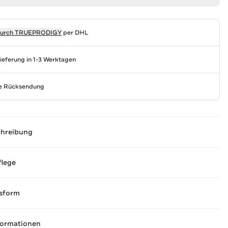
durch
TRUEPRODIGY
per DHL
Lieferung in 1-3 Werktagen
se Rücksendung
chreibung
flege
sform
formationen