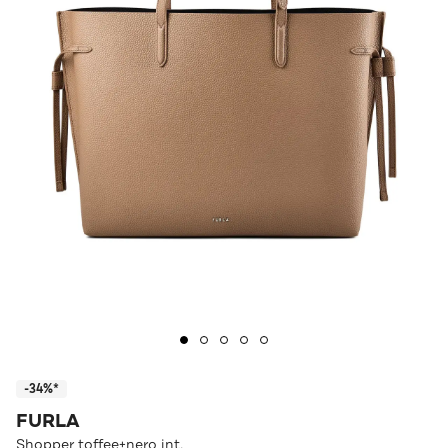
-34%*
FURLA
Shopper toffee+nero int.