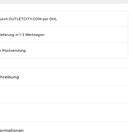
durch
OUTLETCITY.COM
per DHL
Lieferung in 1-3 Werktagen
se Rücksendung
chreibung
formationen