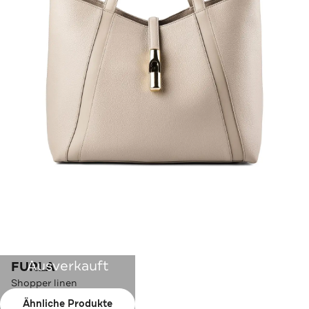
Ausverkauft
FURLA
Shopper linen
Ähnliche Produkte
Farbe:
linen